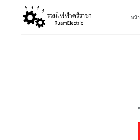
S
k
หน้า
i
p
t
o
c
o
n
t
e
n
t