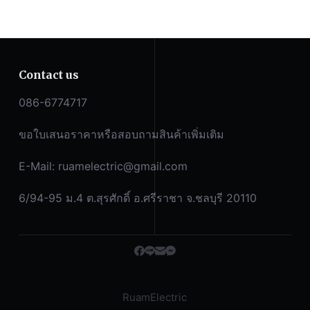
Contact us
086-6774717
ขอใบเสนอราคาหรือสอบถามสินค้าเพิ่มเติม
E-Mail:
ruamelectric@gmail.com
6/94-95 ม.4 ต.สุรศักดิ์ อ.ศรีราชา จ.ชลบุรี 20110
RuamElectric