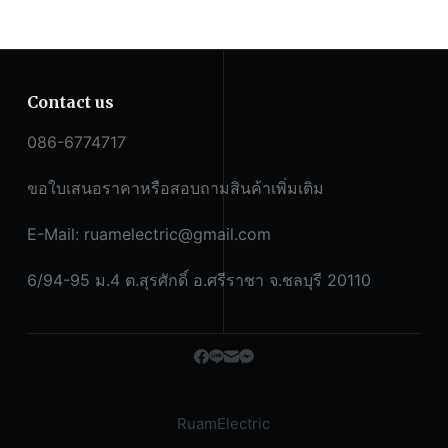
Contact us
086-6774717
ขอใบเสนอราคาหรือสอบถามสินค้าเพิ่มเติม
E-Mail:
ruamelectric@gmail.com
6/94-95 ม.4 ต.สุรศักดิ์ อ.ศรีราชา จ.ชลบุรี 20110
RuamElectric