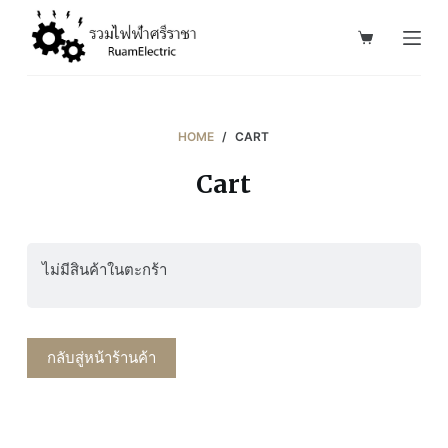
S
k
i
p
t
HOME
/
CART
o
Cart
c
o
n
t
ไม่มีสินค้าในตะกร้า
e
n
t
กลับสู่หน้าร้านค้า