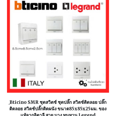
ฺBticino SMR ชุดสวิตช์ ชุดปลั๊ก สวิตช์ติดลอย ปลั๊ก
ติดลอย สวิตช์ปลั๊กติดผนัง ขนาด85x85x25มม. ของ
แท้จากอิตาลี สวย บาง ทนทาน Legend