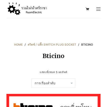
S
k
i
p
t
o
c
HOME
/
สวิตช์ / ปลั๊ก SWITCH PLUG SOCKET
/
BTICINO
o
Bticino
n
t
e
แสดงทั้งหมด 5 ผลลัพท์
n
t