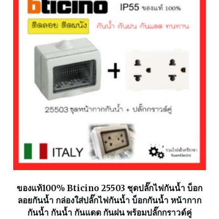
ของแท้100% Bticino 25503 ชุดปลั๊กไฟกันน้ำ บ็อก
ลอยกันน้ำ กล่องใส่ปลั๊กไฟกันน้ำ บ็อกกันน้ำ หน้ากาก
กันน้ำ กันน้ำ กันแดด กันฝน พร้อมปลั๊กกราวด์คู่