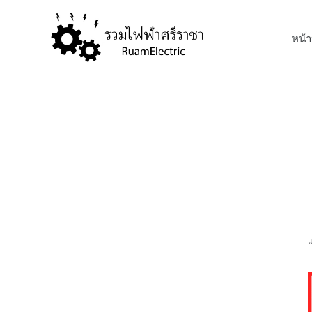
S
k
หน้า
i
p
t
o
c
o
n
t
e
n
t