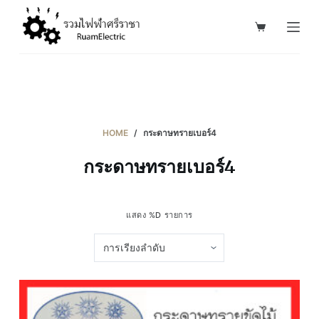
S
k
i
p
t
o
c
HOME
/
กระดาษทรายเบอร์4
o
กระดาษทรายเบอร์4
n
t
e
แสดง %D รายการ
n
t