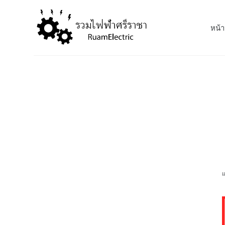
S
k
หน้า
i
p
t
o
c
o
n
t
e
n
t