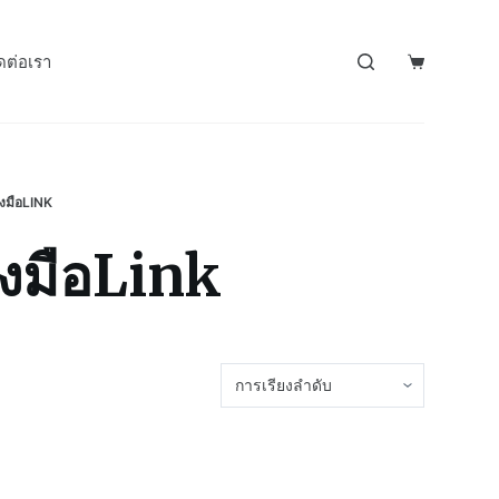
ดต่อเรา
องมือLINK
องมือLink