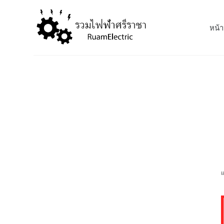
S
k
หน้า
i
p
t
o
c
o
n
t
e
n
t
แ