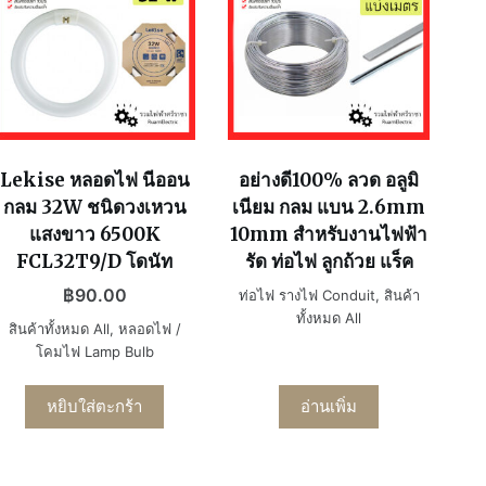
Lekise หลอดไฟ นีออน
อย่างดี100% ลวด อลูมิ
กลม 32W ชนิดวงเหวน
เนียม กลม แบน 2.6mm
แสงขาว 6500K
10mm สำหรับงานไฟฟ้า
FCL32T9/D โดนัท
รัด ท่อไฟ ลูกถ้วย แร็ค
฿
90.00
ท่อไฟ รางไฟ Conduit
,
สินค้า
ทั้งหมด All
สินค้าทั้งหมด All
,
หลอดไฟ /
โคมไฟ Lamp Bulb
หยิบใส่ตะกร้า
อ่านเพิ่ม