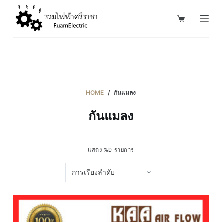
S
k
i
p
t
o
c
HOME
/
กันแมลง
o
กันแมลง
n
t
e
แสดง %D รายการ
n
t