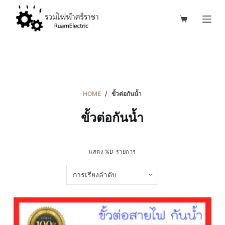
S
k
i
p
t
o
c
HOME
/
ขั้วต่อกันน้ำ
o
ขั้วต่อกันน้ำ
n
t
e
แสดง %D รายการ
n
t