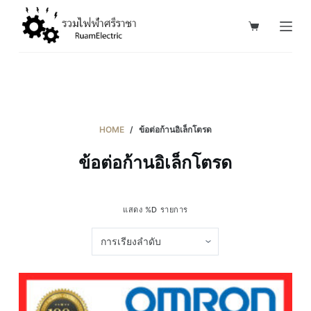
S
k
i
p
t
o
c
HOME
/
ข้อต่อก้านอิเล็กโตรด
o
ข้อต่อก้านอิเล็กโตรด
n
t
e
แสดง %D รายการ
n
t