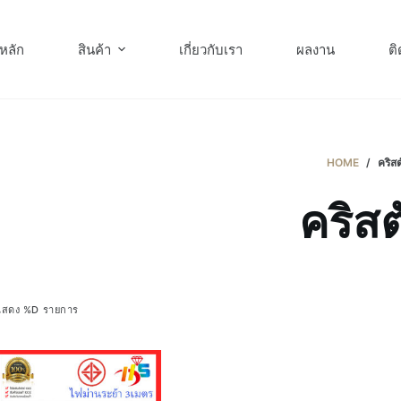
หลัก
สินค้า
เกี่ยวกับเรา
ผลงาน
ติ
HOME
/
คริสต
คริสต
แสดง %D รายการ