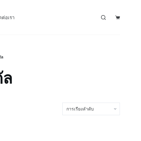
ดต่อเรา
ัล
ัล