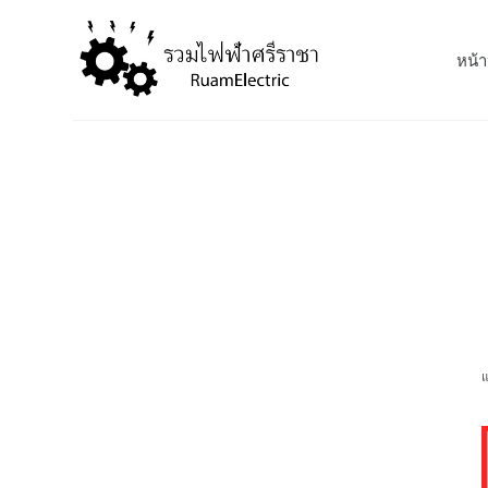
S
k
หน้า
i
p
t
o
c
o
n
t
e
n
t