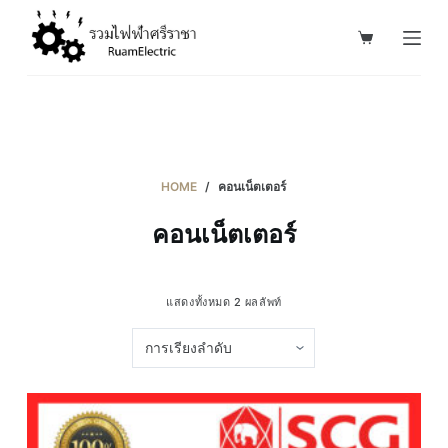
S
k
i
p
t
o
c
HOME
/
คอนเน็ตเตอร์
o
คอนเน็ตเตอร์
n
t
e
แสดงทั้งหมด 2 ผลลัพท์
n
t