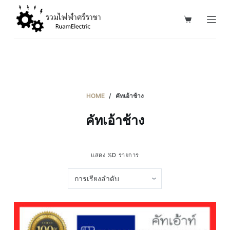
S
k
i
p
t
o
c
HOME
/
คัทเอ้าช้าง
o
คัทเอ้าช้าง
n
t
e
แสดง %D รายการ
n
t