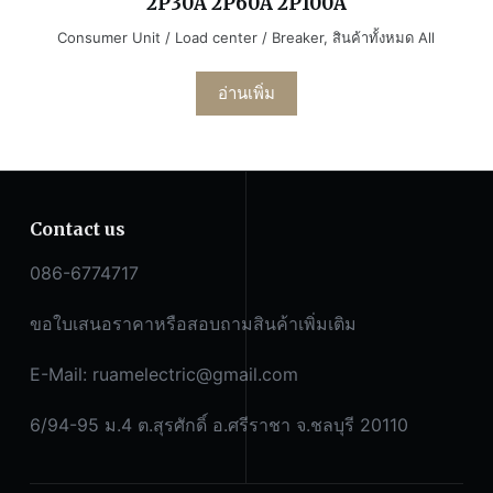
2P30A 2P60A 2P100A
Consumer Unit / Load center / Breaker
,
สินค้าทั้งหมด All
อ่านเพิ่ม
Contact us
086-6774717
ขอใบเสนอราคาหรือสอบถามสินค้าเพิ่มเติม
E-Mail:
ruamelectric@gmail.com
6/94-95 ม.4 ต.สุรศักดิ์ อ.ศรีราชา จ.ชลบุรี 20110