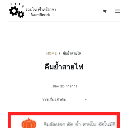
S
k
i
p
t
o
c
HOME
/
คีมย้ำสายไฟ
o
คีมย้ำสายไฟ
n
t
e
แสดง %D รายการ
n
t