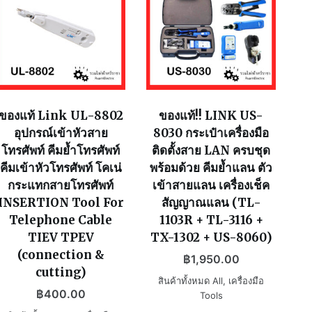
ของแท้ Link UL-8802
ของแท้!! LINK US-
อุปกรณ์เข้าหัวสาย
8030 กระเป๋าเครื่องมือ
โทรศัพท์ คีมย้ำโทรศัพท์
ติดตั้งสาย LAN ครบชุด
คีมเข้าหัวโทรศัพท์ โคเน่
พร้อมด้วย คีมย้ำแลน ตัว
กระแทกสายโทรศัพท์
เข้าสายแลน เครื่องเช็ค
INSERTION Tool For
สัญญาณแลน (TL-
Telephone Cable
1103R + TL-3116 +
TIEV TPEV
TX-1302 + US-8060)
(connection &
฿
1,950.00
cutting)
สินค้าทั้งหมด All
,
เครื่องมือ
฿
400.00
Tools