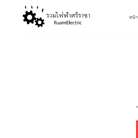
S
k
หน้า
i
p
t
o
c
o
n
t
e
n
t
แ