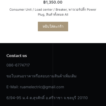
฿
1,350.00
Consumer Unit / Load center / Breaker
,
พาวเวอร์ปลั๊ก Power
Plug
,
สินค้าทั้งหมด All
หยิบใส่ตะกร้า
Contact us
086-6774717
ขอใบเสนอราคาหรือสอบถามสินค้าเพิ่มเติม
E-Mail:
ruamelectric@gmail.com
6/94-95 ม.4 ต.สุรศักดิ์ อ.ศรีราชา จ.ชลบุรี 20110