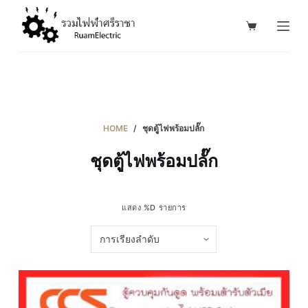
S
k
i
p
t
o
c
HOME
/
ชุดตูู้ไฟพร้อมปลั๊ก
o
ชุดตูู้ไฟพร้อมปลั๊ก
n
t
e
แสดง %D รายการ
n
t