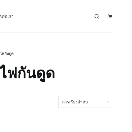
ดต่อเรา
มไฟกันดูด
มไฟกันดูด