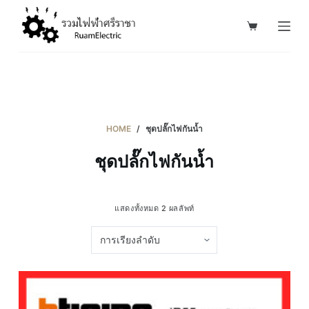
S
k
i
p
t
o
c
HOME
/
ชุดปลั๊กไฟกันน้ำ
o
ชุดปลั๊กไฟกันน้ำ
n
t
e
แสดงทั้งหมด 2 ผลลัพท์
n
t