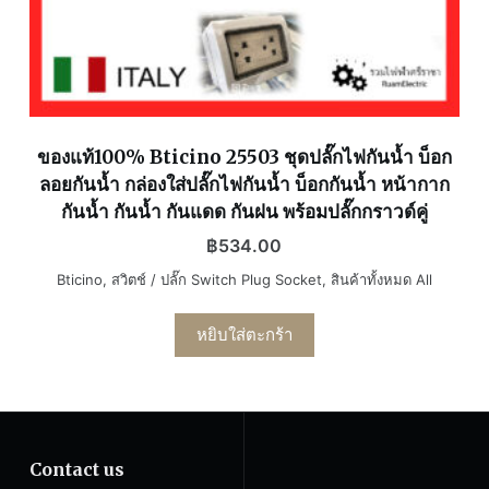
ของแท้100% Bticino 25503 ชุดปลั๊กไฟกันน้ำ บ็อก
ลอยกันน้ำ กล่องใส่ปลั๊กไฟกันน้ำ บ็อกกันน้ำ หน้ากาก
กันน้ำ กันน้ำ กันแดด กันฝน พร้อมปลั๊กกราวด์คู่
฿
534.00
Bticino
,
สวิตช์ / ปลั๊ก Switch Plug Socket
,
สินค้าทั้งหมด All
หยิบใส่ตะกร้า
Contact us