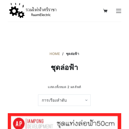
S
k
i
p
t
o
c
HOME
/
ชุดล่อฟ้า
o
ชุดล่อฟ้า
n
t
e
แสดงทั้งหมด 2 ผลลัพท์
n
t