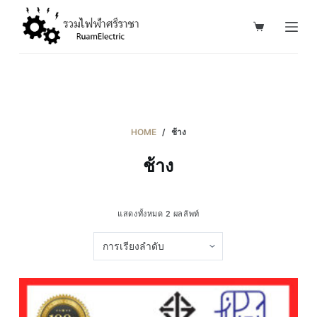
S
k
i
p
t
o
c
HOME
/
ช้าง
o
ช้าง
n
t
e
แสดงทั้งหมด 2 ผลลัพท์
n
t