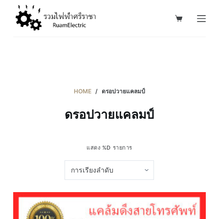
S
k
i
p
t
o
c
HOME
/
ดรอปวายแคลมป์
o
ดรอปวายแคลมป์
n
t
e
แสดง %D รายการ
n
t