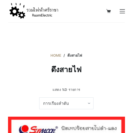
S
k
i
p
t
o
c
HOME
/
ดึงสายไฟ
o
ดึงสายไฟ
n
t
e
แสดง %D รายการ
n
t