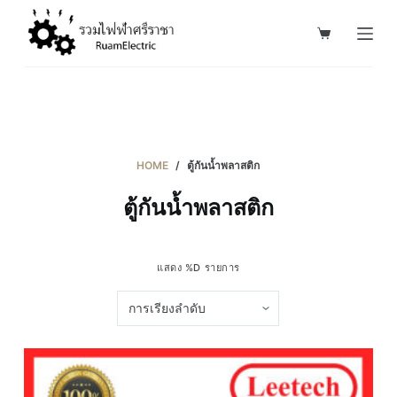
S
k
i
p
t
o
c
HOME
/
ตู้กันน้ำพลาสติก
o
ตู้กันน้ำพลาสติก
n
t
e
แสดง %D รายการ
n
t