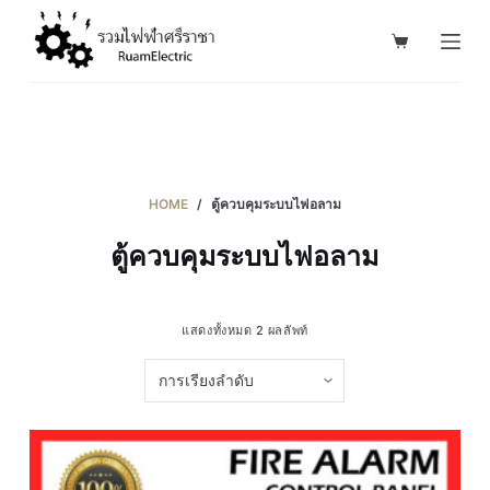
S
k
i
p
t
o
c
HOME
/
ตู้ควบคุมระบบไฟอลาม
o
ตู้ควบคุมระบบไฟอลาม
n
t
e
แสดงทั้งหมด 2 ผลลัพท์
n
t