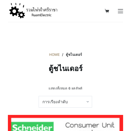
S
k
i
p
t
o
c
HOME
/
ตู้ชไนเดอร์
o
ตู้ชไนเดอร์
n
t
e
แสดงทั้งหมด 6 ผลลัพท์
n
t