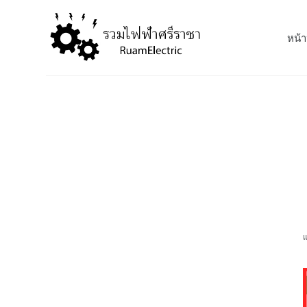
S
k
หน้า
i
p
t
o
c
o
n
t
e
n
t