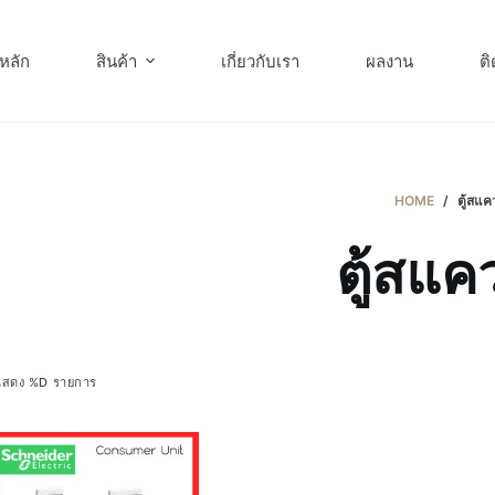
หลัก
สินค้า
เกี่ยวกับเรา
ผลงาน
ติ
HOME
/
ตู้สแคว
ตู้สแคว
แสดง %D รายการ