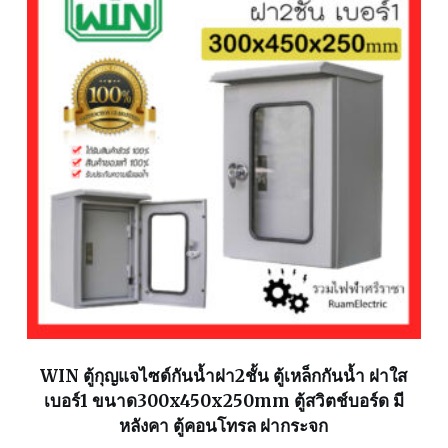
WIN ตู้กุญแจไซด์กันน้ำฝา2ชั้น ตู้เหล็กกันน้ำ ฝาใส
เบอร์1 ขนาด300x450x250mm ตู้สวิตช์บอร์ด มี
หลังคา ตู้คอนโทรล ฝากระจก