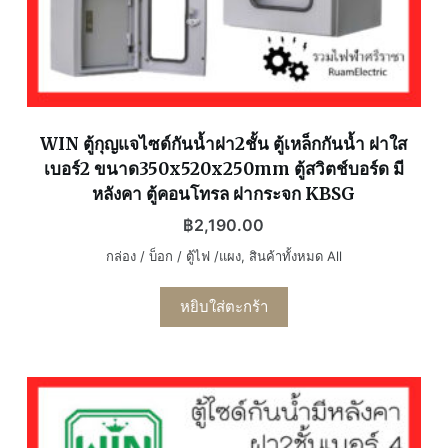
WIN ตู้กุญแจไซด์กันน้ำฝา2ชั้น ตู้เหล็กกันน้ำ ฝาใส
เบอร์2 ขนาด350x520x250mm ตู้สวิตช์บอร์ด มี
หลังคา ตู้คอนโทรล ฝากระจก KBSG
฿
2,190.00
กล่อง / บ็อก / ตู้ไฟ /แผง
,
สินค้าทั้งหมด All
หยิบใส่ตะกร้า