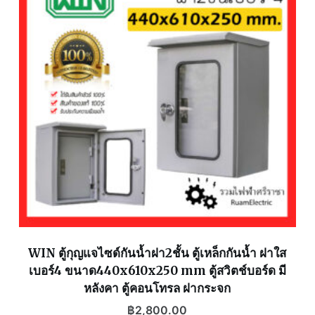
WIN ตู้กุญแจไซด์กันน้ำฝา2ชั้น ตู้เหล็กกันน้ำ ฝาใส
เบอร์4 ขนาด440x610x250 mm ตู้สวิตช์บอร์ด มี
หลังคา ตู้คอนโทรล ฝากระจก
฿
2,800.00