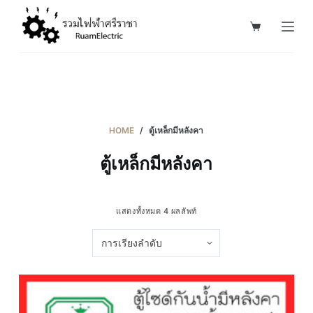
S
k
i
p
t
o
c
HOME
/
ตู้เหล็กมีหลังคา
o
ตู้เหล็กมีหลังคา
n
t
e
แสดงทั้งหมด 4 ผลลัพท์
n
t