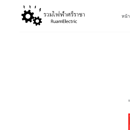
S
k
หน้า
i
p
t
o
c
o
n
t
e
n
t