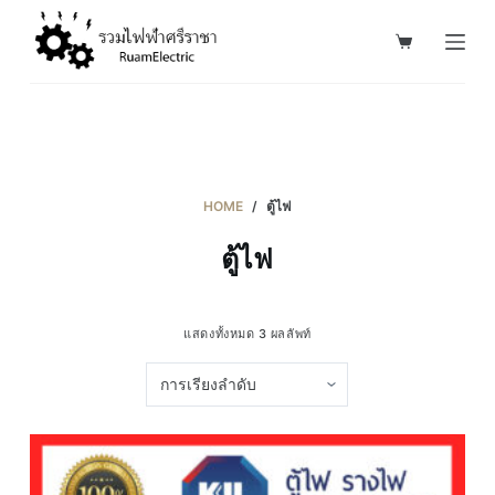
S
k
i
p
t
o
c
HOME
/
ตู้ไฟ
o
ตู้ไฟ
n
t
e
แสดงทั้งหมด 3 ผลลัพท์
n
t