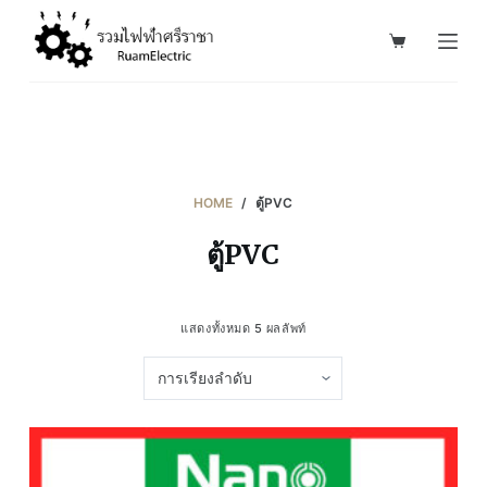
S
k
i
p
t
o
c
HOME
/
ตู้PVC
o
ตู้PVC
n
t
e
แสดงทั้งหมด 5 ผลลัพท์
n
t