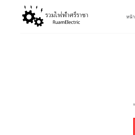
S
k
หน้า
i
p
t
o
c
o
n
t
e
n
t