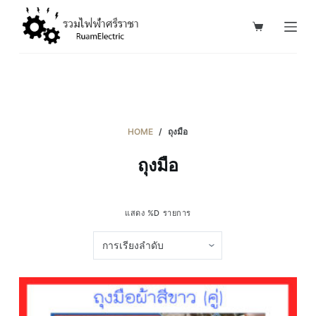
S
k
i
p
t
o
c
HOME
/
ถุงมือ
o
ถุงมือ
n
t
e
แสดง %D รายการ
n
t