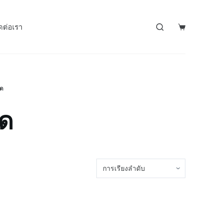
ดต่อเรา
หด
หด