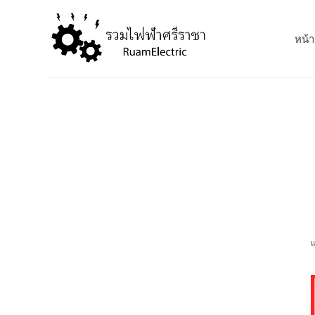
S
k
หน้า
i
p
t
o
c
o
n
t
e
n
t
แ