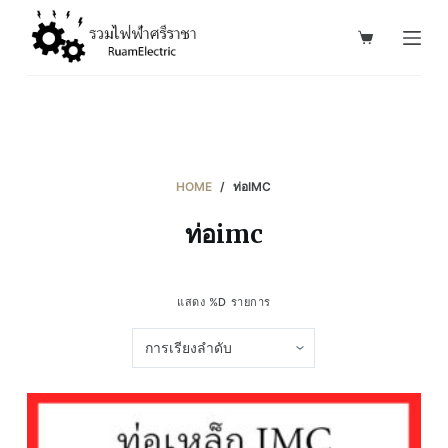
S
k
i
p
t
o
c
HOME
/
ท่อIMC
o
ท่อimc
n
t
e
แสดง %D รายการ
n
t