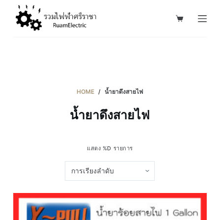
S
k
i
p
t
o
c
HOME
/
น้ำยาดึงสายไฟ
o
น้ำยาดึงสายไฟ
n
t
e
แสดง %D รายการ
n
t