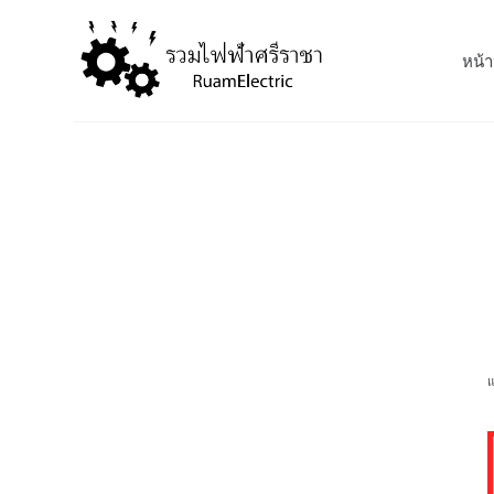
S
k
หน้า
i
p
t
o
c
o
n
t
e
n
t