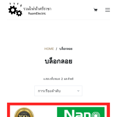
S
k
i
p
t
o
c
HOME
/
บล็อกลอย
o
บล็อกลอย
n
t
e
แสดงทั้งหมด 2 ผลลัพท์
n
t