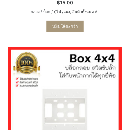
฿
15.00
กล่อง / บ็อก / ตู้ไฟ /แผง
,
สินค้าทั้งหมด All
หยิบใส่ตะกร้า