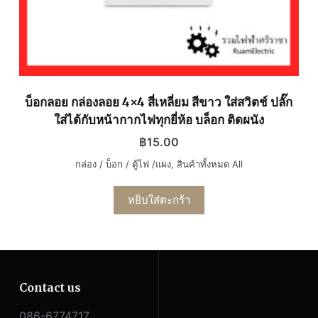
บ็อกลอย กล่องลอย 4×4 สี่เหลี่ยม สีขาว ใส่สวิตช์ ปลั๊ก
ใส่ได้กับหน้ากากไฟทุกยี่ห้อ บล็อก ติดผนัง
฿
15.00
กล่อง / บ็อก / ตู้ไฟ /แผง
,
สินค้าทั้งหมด All
หยิบใส่ตะกร้า
Contact us
086-6774717