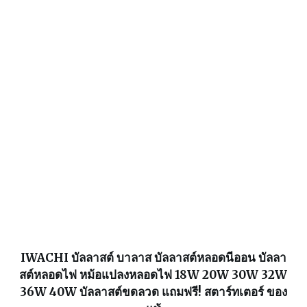
IWACHI บัลลาสต์ บาลาส บัลลาสต์หลอดนีออน บัลลา
สต์หลอดไฟ หม้อแปลงหลอดไฟ 18W 20W 30W 32W
36W 40W บัลลาสต์ขดลวด แถมฟรี! สตาร์ทเตอร์ ของ