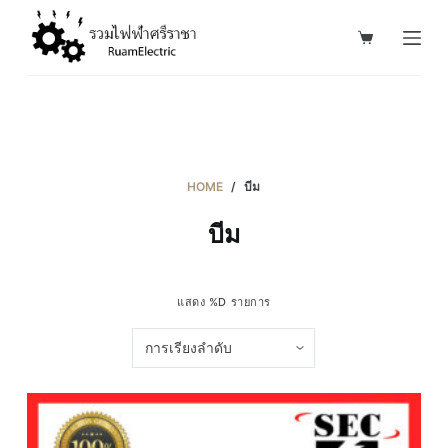
S
k
i
p
t
o
c
HOME
/
บีม
o
บีม
n
t
e
แสดง %D รายการ
n
t