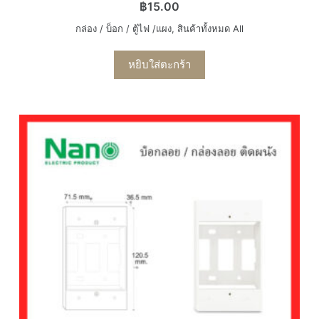
฿
15.00
กล่อง / บ็อก / ตู้ไฟ /แผง
,
สินค้าทั้งหมด All
หยิบใส่ตะกร้า