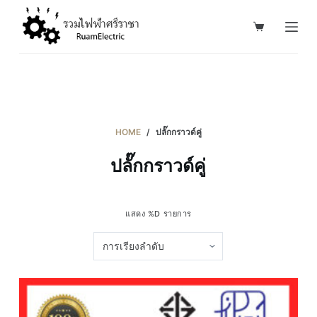
S
k
i
p
t
o
c
HOME
/
ปลั๊กกราวด์คู่
o
ปลั๊กกราวด์คู่
n
t
e
แสดง %D รายการ
n
t