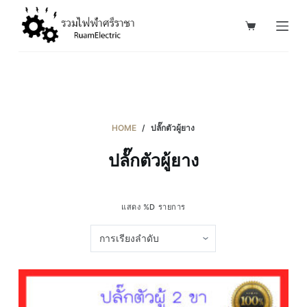
S
k
i
p
t
o
c
HOME
/
ปลั๊กตัวผู้ยาง
o
ปลั๊กตัวผู้ยาง
n
t
e
แสดง %D รายการ
n
t