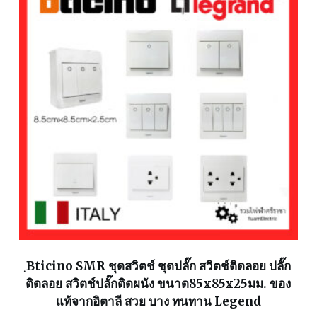
ฺBticino SMR ชุดสวิตช์ ชุดปลั๊ก สวิตช์ติดลอย ปลั๊ก
ติดลอย สวิตช์ปลั๊กติดผนัง ขนาด85x85x25มม. ของ
แท้จากอิตาลี สวย บาง ทนทาน Legend