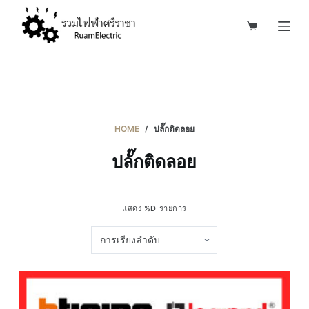
S
k
i
p
t
o
c
HOME
/
ปลั๊กติดลอย
o
ปลั๊กติดลอย
n
t
e
แสดง %D รายการ
n
t