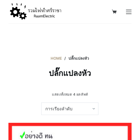
S
k
i
p
t
o
c
HOME
/
ปลั๊กแปลงหัว
o
ปลั๊กแปลงหัว
n
t
e
แสดงทั้งหมด 4 ผลลัพท์
n
t