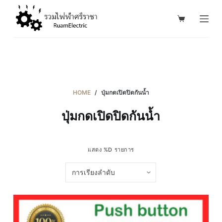
S
k
i
p
t
o
c
HOME
/
ปุ่มกดเปิดปิดกันน้ำ
o
ปุ่มกดเปิดปิดกันน้ำ
n
t
e
แสดง %D รายการ
n
t