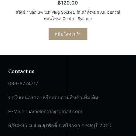
฿
120.00
สวิตช์ / ปลั๊ก Switch Plug Socket
,
สินค้าทั้งหมด All
,
อุปกรณ์
คอนโทรล Control System
หยิบใส่ตะกร้า
Contact us
086-6774717
ขอใบเสนอราคาหรือสอบถามสินค้าเพิ่มเติม
E-Mail:
ruamelectric@gmail.com
6/94-95 ม.4 ต.สุรศักดิ์ อ.ศรีราชา จ.ชลบุรี 20110