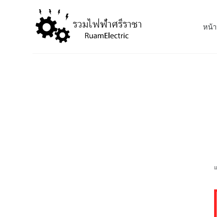
S
k
หน้า
i
p
t
o
c
o
n
t
e
n
t