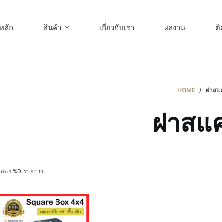
หลัก
สินค้า
เกี่ยวกับเรา
ผลงาน
ติ
HOME
/
ฝาสแค
ฝาสแค
แสดง %D รายการ