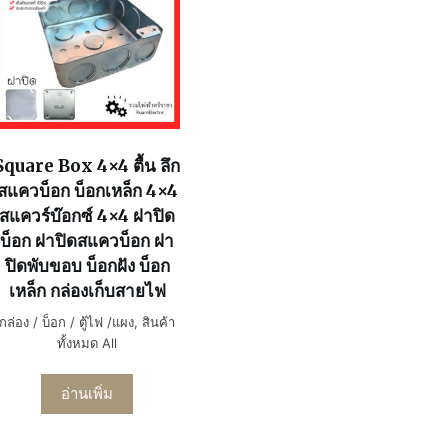
Square Box 4×4 ตื้น ลึก
สแควบ็อก บ็อกเหล็ก 4×4
สแควร์บ๊อกซ์ 4×4 ฝาปิด
บ็อก ฝาปิดสแควบ็อก ฝา
ปิดพับขอบ บ็อกฝัง บ็อก
เหล็ก กล่องเก็บสายไฟ
กล่อง / บ็อก / ตู้ไฟ /แผง
,
สินค้า
ทั้งหมด All
อ่านเพิ่ม