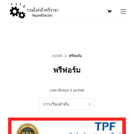
S
k
i
p
t
o
c
HOME
/
พรีฟอร์ม
o
พรีฟอร์ม
n
t
e
แสดงทั้งหมด 2 ผลลัพท์
n
t