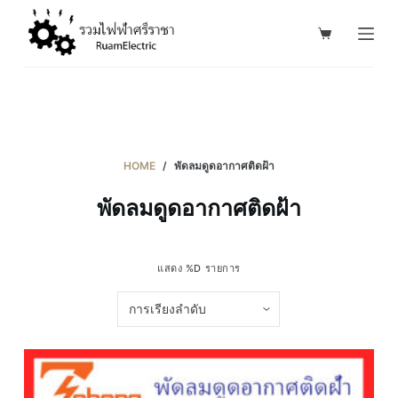
S
k
i
p
t
o
c
HOME
/
พัดลมดูดอากาศติดฝ้า
o
พัดลมดูดอากาศติดฝ้า
n
t
e
แสดง %D รายการ
n
t