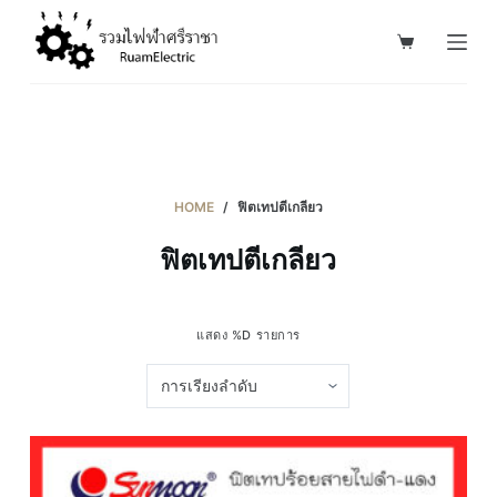
S
k
i
p
t
o
c
HOME
/
ฟิตเทปตีเกลียว
o
ฟิตเทปตีเกลียว
n
t
e
แสดง %D รายการ
n
t